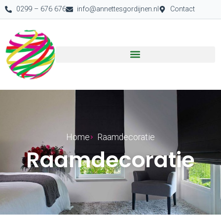
0299 – 676 676
info@annettesgordijnen.nl
Contact
Home
Raamdecoratie
Raamdecoratie