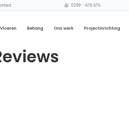
ontact
0299 – 676 676
Vloeren
Behang
Ons werk
Projectinrichting
Reviews