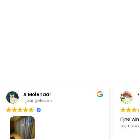
R Berkh
1 jaar geleden
Fijne winkel, wederom zeer tevrede
de nieuwe gordijnen.