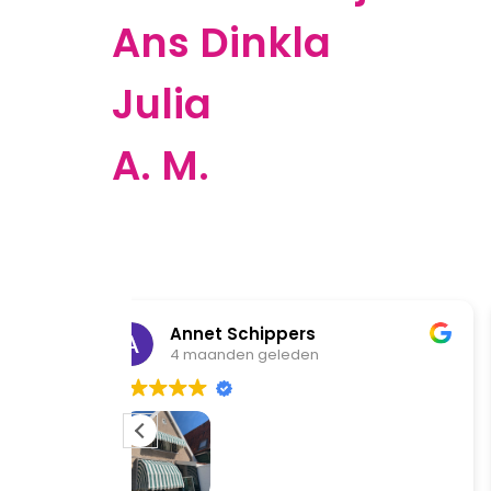
Ans Dinkla
Julia
A. M.
 Schippers
A Molenaar
den geleden
1 jaar geleden