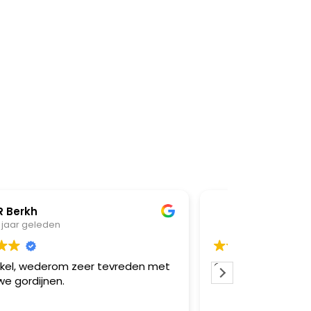
pschaiky
1 jaar geleden
n met
Geweldige service, mooie winkel