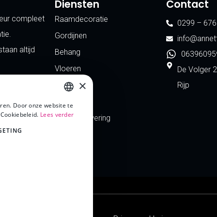
Diensten
Contact
rieur compleet
Raamdecoratie
0299 – 676
tie.
Gordijnen
info@annett
aan altijd
Behang
06396095
Vloeren
De Volger 
×
Horren
Rijp
Shutters
ren. Door onze website te
 Cookiebeleid.
Lees verder
DUTCH
Buitenzonwering
GETING
Contact
DUTCH