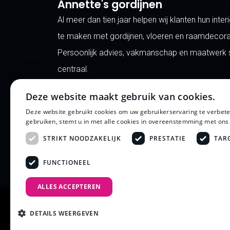
Annette's gordijnen
Al meer dan tien jaar helpen wij klanten hun inte
te maken met gordijnen, vloeren en raamdecora
Persoonlijk advies, vakmanschap en maatwerk st
centraal.
Deze website maakt gebruik van cookies.
Deze website gebruikt cookies om uw gebruikerservaring te verbete
gebruiken, stemt u in met alle cookies in overeenstemming met ons
STRIKT NOODZAKELIJK
PRESTATIE
TAR
FUNCTIONEEL
ALLES ACCEPTEREN
DETAILS WEERGEVEN